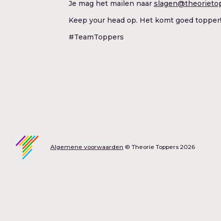
Je mag het mailen naar
slagen@theorietop
Keep your head op. Het komt goed topper
#TeamToppers
Algemene voorwaarden
© Theorie Toppers
2026