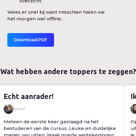
overzicht.
Wees er snel bij want misschien halen we
het morgen wel offline..
Download.PDF
Wat hebben andere toppers te zeggen?
Echt aanrader!
I
Jannell
Meteen de eerste keer geslaagd na het
Op
bestuderen van de cursus. Leuke en duidelijke
ui
manier van uitleg. Maak goede aantekeningen
je