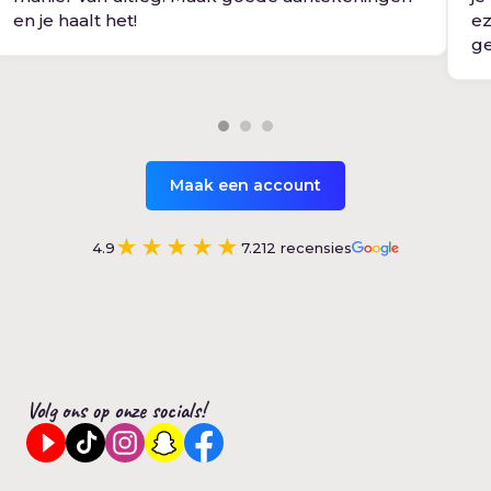
en je haalt het!
ez
ge
Maak een account
★★★★★
4.9
7.212
recensies
Volg ons op onze socials!