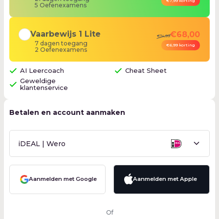
€7,99 korting
5 Oefenexamens
Vaarbewijs 1 Lite
€68,00
€74,99
7
dagen
toegang
€6,99 korting
2 Oefenexamens
AI Leercoach
Cheat Sheet
Geweldige
klantenservice
Betalen en account aanmaken
iDEAL | Wero
Kies je betaalwijze
Aanmelden met Google
Aanmelden met Apple
Card
Of