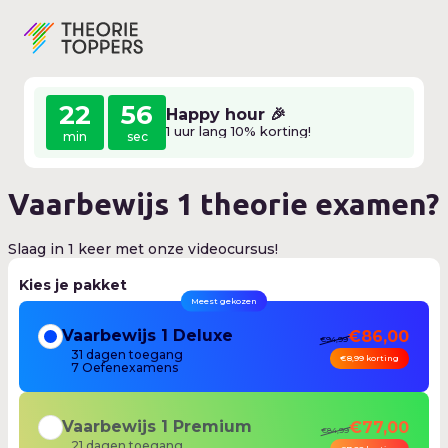
22
56
Happy hour 🎉
1 uur lang 10% korting!
min
sec
Vaarbewijs 1 theorie examen?
Slaag in 1 keer met onze videocursus!
Kies je pakket
Meest gekozen
Vaarbewijs 1 Deluxe
€86,00
€94,99
31
dagen
toegang
€8,99 korting
7 Oefenexamens
Vaarbewijs 1 Premium
€77,00
€84,99
21
dagen
toegang