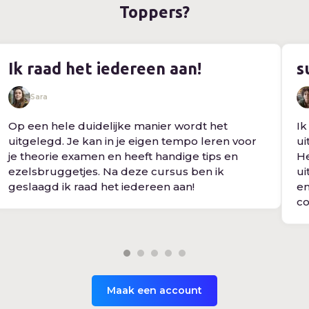
Toppers?
Ik raad het iedereen aan!
s
Sara
Op een hele duidelijke manier wordt het
Ik
uitgelegd. Je kan in je eigen tempo leren voor
ui
je theorie examen en heeft handige tips en
He
ezelsbruggetjes. Na deze cursus ben ik
ui
geslaagd ik raad het iedereen aan!
en
co
Maak een account